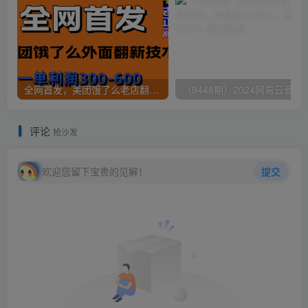
全网首发，美团饿了么老店翻新最新技术，一单利润300-600
（9448期）2024网易云音乐人挂机项
评论
抢沙发
欢迎您留下宝贵的见解！
提交