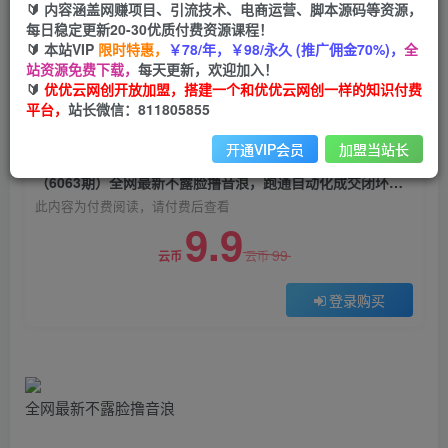
🔰 内容涵盖网赚项目、引流技术、电商运营、脚本源码等资源，
（6063期）全网最新不露脸撸音浪，跑通自动化
每日稳定更新20-30优质付费资源课程！
成交闭环，实现出单+收徒收益最大化
🔰 本站VIP
限时特惠，
￥78/年，￥98/永久 (推广佣金70%)，
全
站资源免费下载，
每天更新，欢迎加入！
优优云网创
关注
私信
🔰
优优云网创开放加盟，搭建一个和优优云网创一样的知识付费
2年前发布
平台，
站长微信：811805855
0
1629
135
开通VIP会员
加盟当站长
付费阅读
（6063期）全网最新不露脸撸音浪，跑通自动化成交闭环，实现出单+收徒收益最大化
此内容为付费阅读，请付费后查看
9.9
99
云币
云币
登录购买
全网最新不露脸撸音浪