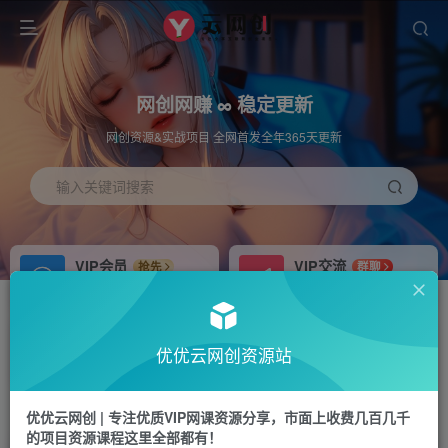
网创网赚 ∞ 稳定更新
网创资源&实战项目 全网首发全年365天更新
输入关键词搜索
VIP会员
VIP交流
抢先
群聊
免费下载全站资源
研究探讨更多创业项目路子。
APP下载
站长加盟
GO
推荐
优优云网创资源站
站长V：hu91275
搭建同款网站，自己当老板
首页
中创网
正文
优优云网创 | 专注优质VIP网课资源分享，市面上收费几百几千
的项目资源课程这里全部都有！