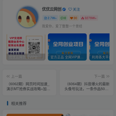
优优云网创
关注
2.7W+
0
30
3279W+
我爱你，爱了整整一个曾经
优优云网创【VIP会员专属交流群】
官方正品 全网VIP课程 无损下载~
上一篇
下一篇
（6062期）网页时间加速_
（6064期）抖音爆火的最新
演示MT抢券实战攻略+加速
头像号玩法，一条作品500w
脚本
播放量，手机可做，适合小
白
相关推荐