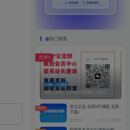
热门资源
TOP1
2.2W+人已阅读
优优云网创【VIP会员专属交流群】
官方正品 全网VIP课程 无损
TOP2
下载~
2年前
1.7W+人已阅读
利用各大平台引流创业粉，