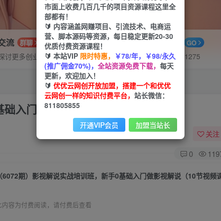
市面上收费几百几千的项目资源课程这里全
部都有！
🔰 内容涵盖网赚项目、引流技术、电商运
营、脚本源码等资源，每日稳定更新20-30
P交流
APP下载
群聊
GO
优质付费资源课程！
🔰 本站VIP
限时特惠，
￥78/年，￥98/永久
探讨更多创业项目路子。
站长V：hu91275
(推广佣金70%)，
全站资源免费下载，
每天
更新，欢迎加入！
🔰
优优云网创开放加盟，搭建一个和优优
云网创一样的知识付费平台，
站长微信：
811805855
基础入门做影视解说（10节视频课）
开通VIP会员
加盟当站长
关注
0
119
（6072期）影视解说实战培训班，新手0基础入门做影视解说（10节视频
此内容为付费阅读，请付费后查看