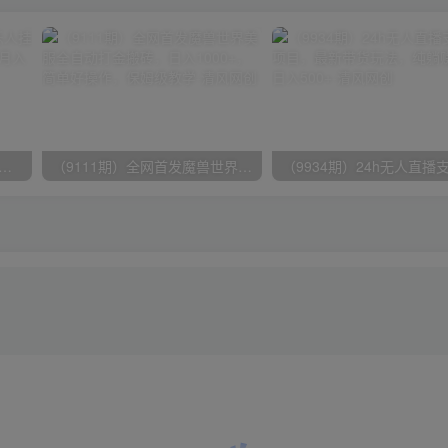
期）2024网易云音乐人挂机项目，单机日入150+，无脑月入5000+
（9111期）全网首发魔兽世界美服全自动打金搬砖，日入1000+，简单好操作，保姆级教学