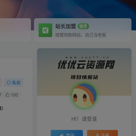
站长加盟
推荐
搭建同款网站，自己当老板
私信
7
193
课）
HI！请登录
登录
注册