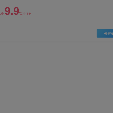
9.9
99
云币
云币
登