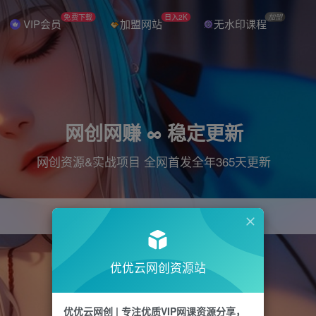
免费下载
日入2K
加盟
VIP会员
加盟网站
无水印课程
网创网赚 ∞ 稳定更新
网创资源&实战项目 全网首发全年365天更新
引流
抖音
直播
电商
剪辑
小红书
优优云网创资源站
优优云网创 | 专注优质VIP网课资源分享，