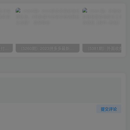
（9934期）24h无人直播支付宝项目，最新带货玩法，纯躺赚实测日入500+
（5260期）2023拼多多最新强付费玩法，3月新课​78分钟详细讲解玩法流程！
提交评论