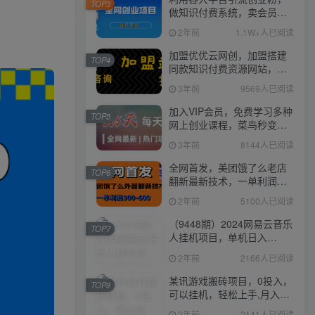
TOP3
做知识付费系统，卖会员，
卖课程，实现日入几百几千
2年前
1.1W+人已阅读
加盟优优云网创，加盟搭建
TOP4
同款知识付费资源网站，实
现长期稳定被动收入~
3年前
9569人已阅读
加入VIP会员，免费学习多种
TOP5
网上创业课程，菜鸟秒变大
神！
3年前
8144人已阅读
全网首发，美团饿了么老店
TOP6
翻新最新技术，一单利润
300-600
2年前
5100人已阅读
（9448期）2024网易云音乐
TOP7
人挂机项目，单机日入
150+，无脑月入5000+
2年前
2166人已阅读
某讯游戏搬砖项目，0投入，
TOP8
可以挂机，轻松上手,月入
3000+上不封顶
2年前
2141人已阅读