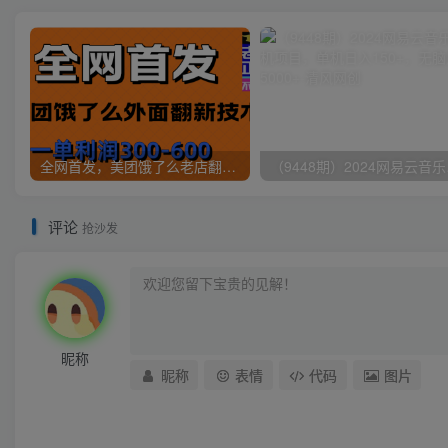
全网首发，美团饿了么老店翻新最新技术，一单利润300-600
（9448
评论
抢沙发
昵称
昵称
表情
代码
图片