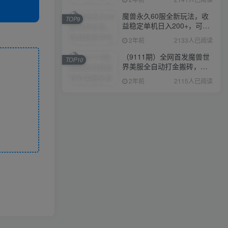
魔兽永久60服全新玩法，收
TOP9
益稳定单机日入200+，可以
多开矩阵操作。
2年前
2133人已阅读
（9111期）全网首发魔兽世
TOP10
界美服全自动打金搬砖，日
入1000+，简单好操作，保
2年前
2115人已阅读
姆级教学