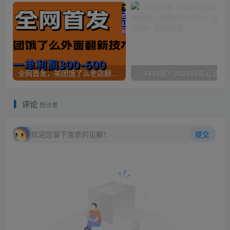
全网首发，美团饿了么老店翻新最新技术，一单利润300-600
（9448期）2024网易云音乐人挂机项
评论
抢沙发
欢迎您留下宝贵的见解！
提交