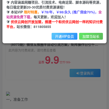
🔰 内容涵盖网赚项目、引流技术、电商运营、脚本源码等资源，
（6073期）微信互推圈半自动引流方案，矩阵操
每日稳定更新20-30优质付费资源课程！
作日引千人思路【详细视频教程】
🔰 本站VIP
限时特惠，
￥78/年，￥98/永久 (推广佣金70%)，
全
站资源免费下载，
每天更新，欢迎加入！
优优云网创
关注
私信
🔰
优优云网创开放加盟，搭建一个和优优云网创一样的知识付费
2年前发布
平台，
站长微信：811805855
0
1071
61
开通VIP会员
加盟当站长
付费阅读
（6073期）微信互推圈半自动引流方案，矩阵操作日引千人思路【详细视频教程】
此内容为付费阅读，请付费后查看
9.9
99
云币
云币
登录购买
一，准备工作