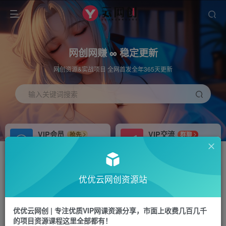
网创网赚 ∞ 稳定更新
网创资源&实战项目 全网首发全年365天更新
输入关键词搜索
VIP会员
VIP交流
抢先
群聊
免费下载全站资源
研究探讨更多创业项目路子。
APP下载
站长加盟
GO
推荐
优优云网创资源站
站长V：hu91275
搭建同款网站，自己当老板
首页
中创网
正文
优优云网创 | 专注优质VIP网课资源分享，市面上收费几百几千
的项目资源课程这里全部都有！