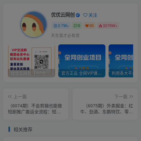
优优云网创
关注
2.7W+
0
30
3279W+
天生我才必有用
优优云网创【VIP会员专属交流群】
官方正品 全网VIP课程 无损下载~
上一篇
下一篇
（6074期）不会剪辑也能做
（6075期）外卖掘金：红
短剧推广搬运全流程：短剧
牛、劲酒、东鹏特饮、零食
推广搬运详细教程
花束，一单收益至少500+
相关推荐