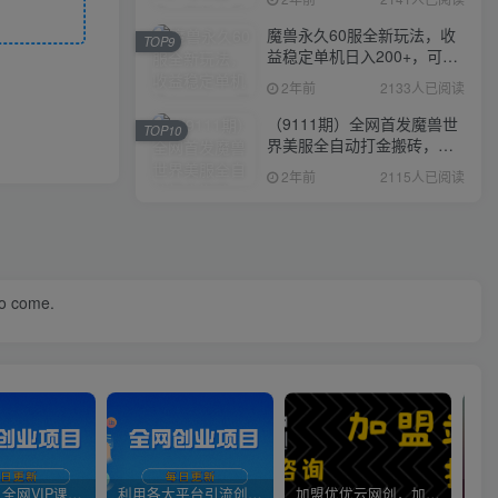
魔兽永久60服全新玩法，收
TOP9
益稳定单机日入200+，可以
多开矩阵操作。
2年前
2133人已阅读
（9111期）全网首发魔兽世
TOP10
界美服全自动打金搬砖，日
入1000+，简单好操作，保
2年前
2115人已阅读
姆级教学
to come.
官方正品 全网VIP课程 无损下载~
利用各大平台引流创业粉，做知识付费系统，卖会员，卖课程，实现日入几百几千
加盟优优云网创，加盟搭建同款知识付费资源网站，实现长期稳定被动收入~