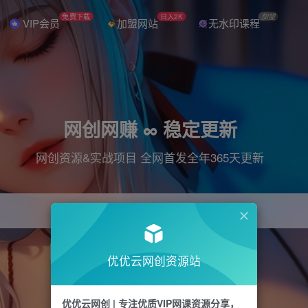
免费下载
日入2K
加盟
VIP会员
加盟网站
无水印课程
网创网赚 ∞ 稳定更新
网创资源&实战项目 全网首发全年365天更新
引流
抖音
直播
电商
剪辑
小红书
优优云网创资源站
优优云网创 | 专注优质VIP网课资源分享，