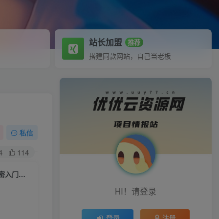
站长加盟
推荐
搭建同款网站，自己当老板
私信
4
114
（6078期）全网最细0基础MT保姆级完虐卡密教程系列，菜鸡小白从去卡密入门到大佬
HI！请登录
登录
注册