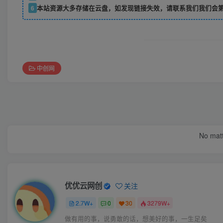
6
本站资源大多存储在云盘，如发现链接失效，请联系我们我们会
中创网
No matt
优优云网创
关注
2.7W+
0
30
3279W+
做有用的事，说勇敢的话，想美好的事，一生足矣