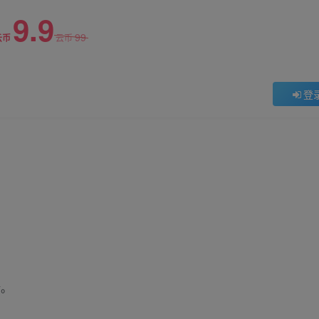
9.9
99
云币
云币
登
新。