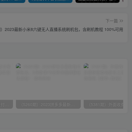
下一篇
9期）2023最新小米8六键无人直播系统刷机包，含刷机教程 100%可用
（9934期）24h无人直播支付宝项目，最新带货玩法，纯躺赚实测日入500+
（5260期）2023拼多多最新强付费玩法，3月新课​78分钟详细讲解玩法流程！