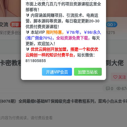
市面上收费几百几千的项目资源课程这里全
部都有！
🔰 内容涵盖网赚项目、引流技术、电商运
营、脚本源码等资源，每日稳定更新20-30
P交流
APP下载
群聊
GO
优质付费资源课程！
🔰 本站VIP
限时特惠，
￥78/年，￥98/永久
探讨更多创业项目路子。
站长V：hu91275
(推广佣金70%)，
全站资源免费下载，
每天
更新，欢迎加入！
🔰
优优云网创开放加盟，搭建一个和优优
云网创一样的知识付费平台，
站长微信：
811805855
完虐卡密教程系列，菜鸡小白从去卡密入门到大佬
开通VIP会员
加盟当站长
关注
0
67
此内容为付费阅读，请付费后查看