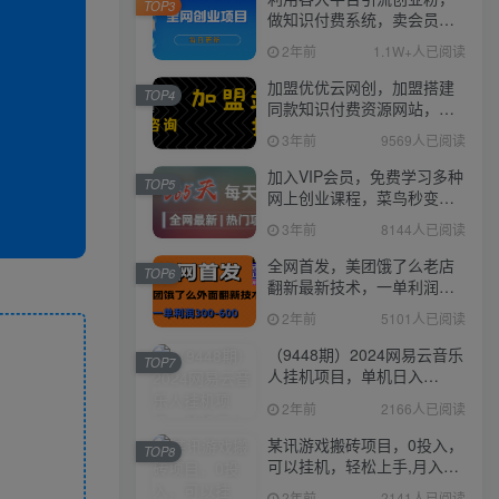
TOP3
做知识付费系统，卖会员，
卖课程，实现日入几百几千
2年前
1.1W+人已阅读
加盟优优云网创，加盟搭建
TOP4
同款知识付费资源网站，实
现长期稳定被动收入~
3年前
9569人已阅读
加入VIP会员，免费学习多种
TOP5
网上创业课程，菜鸟秒变大
神！
3年前
8144人已阅读
全网首发，美团饿了么老店
TOP6
翻新最新技术，一单利润
300-600
2年前
5101人已阅读
（9448期）2024网易云音乐
TOP7
人挂机项目，单机日入
150+，无脑月入5000+
2年前
2166人已阅读
某讯游戏搬砖项目，0投入，
TOP8
可以挂机，轻松上手,月入
3000+上不封顶
2年前
2141人已阅读