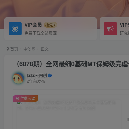
VIP会员
VI
抢先
免费下载全站资源
研究
首页
中创网
正文
（6078期）全网最细0基础MT保姆级
优优云网创
2年前发布
付费阅读