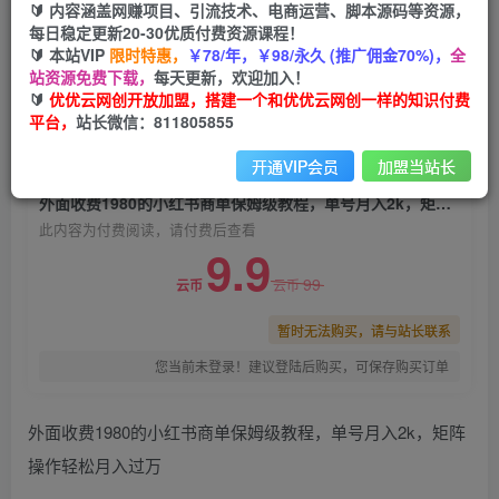
🔰 内容涵盖网赚项目、引流技术、电商运营、脚本源码等资源，
外面收费1980的小红书商单保姆级教程，单号月
每日稳定更新20-30优质付费资源课程！
入2k，矩阵操作轻松月入过万
🔰 本站VIP
限时特惠，
￥78/年，￥98/永久 (推广佣金70%)，
全
站资源免费下载，
每天更新，欢迎加入！
优优云网创
关注
私信
🔰
优优云网创开放加盟，搭建一个和优优云网创一样的知识付费
2年前发布
平台，
站长微信：811805855
0
682
117
开通VIP会员
加盟当站长
付费阅读
外面收费1980的小红书商单保姆级教程，单号月入2k，矩阵操作轻松月入过万
此内容为付费阅读，请付费后查看
9.9
99
云币
云币
暂时无法购买，请与站长联系
您当前未登录！建议登陆后购买，可保存购买订单
外面收费1980的小红书商单保姆级教程，单号月入2k，矩阵
操作轻松月入过万