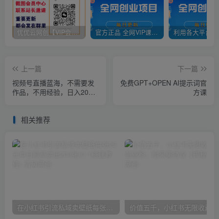
优优云网创【VIP会员专属交流群】
官方正品 全网VIP课程 无损下载~
上一篇
下一篇
视频号直播蓝海，不需要发
免费GPT+OPEN AI提示词官
作品，不用经验，日入200-
方课
2000+【揭秘】
相关推荐
在小红书引流私域卖壁纸每张29元单日最高卖出200张(0-1搭建教程)
价