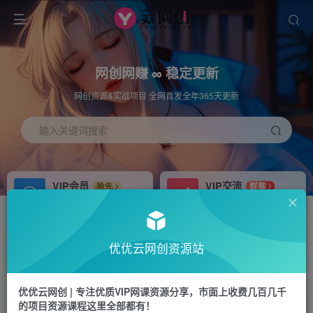
网创网赚 ∞ 稳定更新
网创资源&实战项目 全网首发全年365天更新
输入关键词搜索
VIP会员
VIP交流
抢先
群聊
免费下载全站资源
研究探讨更多创业项目路子。
APP下载
站长加盟
GO
推荐
优优云网创资源站
站长V：hu91275
搭建同款网站，自己当老板
首页
冒泡网
正文
优优云网创 | 专注优质VIP网课资源分享，市面上收费几百几千
的项目资源课程这里全部都有！