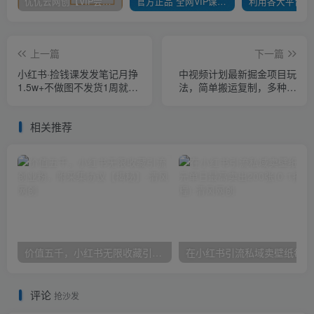
优优云网创【VIP会员专属交流群】
官方正品 全网VIP课程 无损下载~
上一篇
下一篇
小红书·捡钱课发发笔记月挣
中视频计划最新掘金项目玩
1.5w+不做图不发货1周就见
法，简单搬运复制，多种玩
效(个人篇+企业篇)
法批量操作，单日收益500+
【揭秘】
相关推荐
价值五千，小红书无限收藏引流创业粉，附采集协议【揭秘】
在小
评论
抢沙发