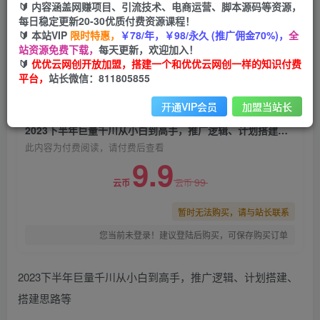
🔰 内容涵盖网赚项目、引流技术、电商运营、脚本源码等资源，
2023下半年巨量千川从小白到高手，推广逻辑、
每日稳定更新20-30优质付费资源课程！
计划搭建、搭建思路等
🔰 本站VIP
限时特惠，
￥78/年，￥98/永久 (推广佣金70%)，
全
站资源免费下载，
每天更新，欢迎加入！
优优云网创
关注
私信
🔰
优优云网创开放加盟，搭建一个和优优云网创一样的知识付费
2年前发布
平台，
站长微信：811805855
0
932
163
开通VIP会员
加盟当站长
付费阅读
2023下半年巨量千川从小白到高手，推广逻辑、计划搭建、搭建思路等
此内容为付费阅读，请付费后查看
9.9
99
云币
云币
暂时无法购买，请与站长联系
您当前未登录！建议登陆后购买，可保存购买订单
2023下半年巨量千川从小白到高手，推广逻辑、计划搭建、
搭建思路等