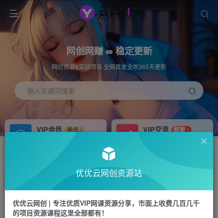
网创网赚 ∞ 稳定更新
网创资源&实战项目 全网首发全年365天更新
输入关键词搜索
VIP会员
VIP交流
抢先
群聊
免费下载全站资源
研究探讨更多创业项目路子。
APP下载
站长加盟
GO
推荐
优优云网创资源站
站长V：hu91275
搭建同款网站，自己当老板
首页
冒泡网
正文
优优云网创 | 专注优质VIP网课资源分享，市面上收费几百几千
的项目资源课程这里全部都有！