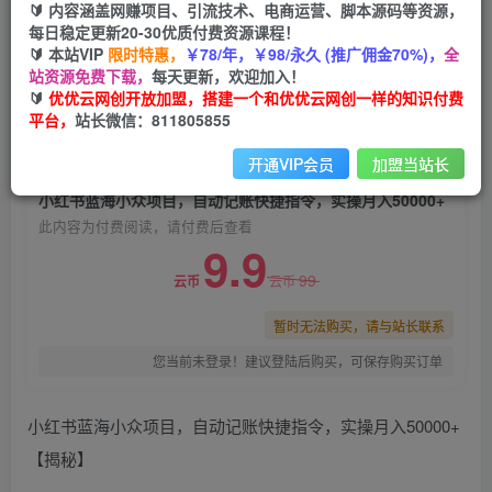
🔰 内容涵盖网赚项目、引流技术、电商运营、脚本源码等资源，
小红书蓝海小众项目，自动记账快捷指令，实操月
每日稳定更新20-30优质付费资源课程！
入50000+
🔰 本站VIP
限时特惠，
￥78/年，￥98/永久 (推广佣金70%)，
全
站资源免费下载，
每天更新，欢迎加入！
优优云网创
关注
私信
🔰
优优云网创开放加盟，搭建一个和优优云网创一样的知识付费
2年前发布
平台，
站长微信：811805855
0
1605
108
开通VIP会员
加盟当站长
付费阅读
小红书蓝海小众项目，自动记账快捷指令，实操月入50000+
此内容为付费阅读，请付费后查看
9.9
99
云币
云币
暂时无法购买，请与站长联系
您当前未登录！建议登陆后购买，可保存购买订单
小红书蓝海小众项目，自动记账快捷指令，实操月入50000+
【揭秘】