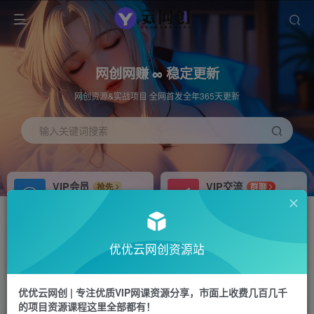
网创网赚 ∞ 稳定更新
网创资源&实战项目 全网首发全年365天更新
输入关键词搜索
VIP会员
VIP交流
抢先
群聊
免费下载全站资源
研究探讨更多创业项目路子。
APP下载
站长加盟
GO
推荐
优优云网创资源站
站长V：hu91275
搭建同款网站，自己当老板
首页
冒泡网
正文
优优云网创 | 专注优质VIP网课资源分享，市面上收费几百几千
的项目资源课程这里全部都有！