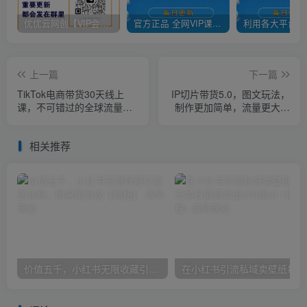
优优云网创【VIP会员专属交流群】
官方正品 全网VIP课程 无损下载~
上一篇
下一篇
TikTok电商带货30天线上
IP切片带货5.0，图文玩法，
课，不可错过的全球流量洼
制作更加简单，流量更大，
地！
日入1000+
相关推荐
价值五千，小红书无限收藏引流创业粉，附采集协议【揭秘】
在小