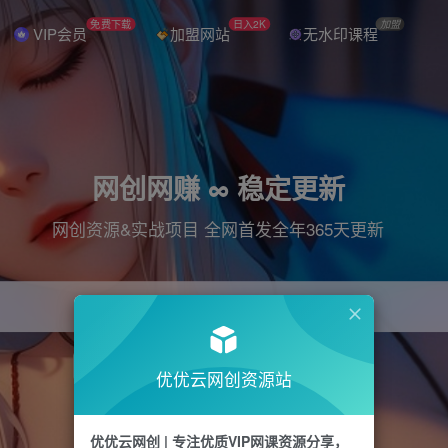
免费下载
日入2K
加盟
VIP会员
加盟网站
无水印课程
网创网赚 ∞ 稳定更新
网创资源&实战项目 全网首发全年365天更新
引流
抖音
直播
电商
剪辑
小红书
优优云网创资源站
优优云网创 | 专注优质VIP网课资源分享，