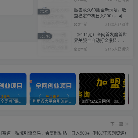
魔兽永久60服全新玩法，收
TOP9
益稳定单机日入200+，可以
多开矩阵操作。
2年前
2133人已阅读
（9111期）全网首发魔兽世
TOP10
界美服全自动打金搬砖，日
入1000+，简单好操作，保
2年前
2115人已阅读
姆级教学
官方正品 全网VIP课程 无损下载~
利用各大平台引流创业粉，做知识付费系统，卖会员，卖课程，实现日入几百几千
加盟优优云网创，加盟搭建同款知识付费资源网站，实现长期稳定被动收入~
下一篇
剧赛道，私域引流交易，会复制粘贴，日入500+（附6.7T短剧资源）