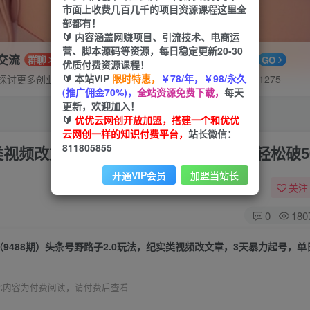
市面上收费几百几千的项目资源课程这里全
部都有！
🔰 内容涵盖网赚项目、引流技术、电商运
营、脚本源码等资源，每日稳定更新20-30
P交流
APP下载
群聊
GO
优质付费资源课程！
🔰 本站VIP
限时特惠，
￥78/年，￥98/永久
探讨更多创业项目路子。
站长V：hu91275
(推广佣金70%)，
全站资源免费下载，
每天
更新，欢迎加入！
🔰
优优云网创开放加盟，搭建一个和优优
云网创一样的知识付费平台，
站长微信：
811805855
实类视频改文章，3天暴力起号，单日收益轻松破50
开通VIP会员
加盟当站长
关注
0
180
此内容为付费阅读，请付费后查看