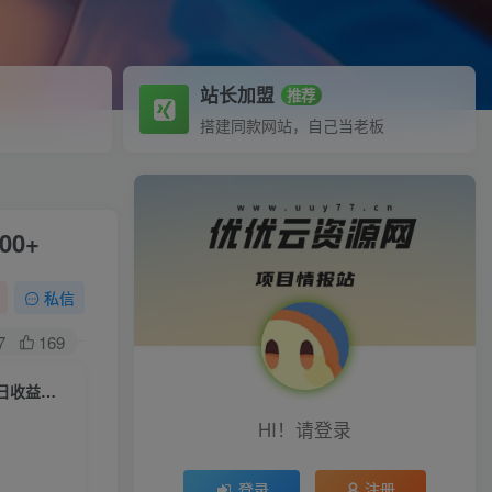
站长加盟
推荐
搭建同款网站，自己当老板
0+
私信
7
169
（9488期）头条号野路子2.0玩法，纪实类视频改文章，3天暴力起号，单日收益轻松破500+
HI！请登录
登录
注册