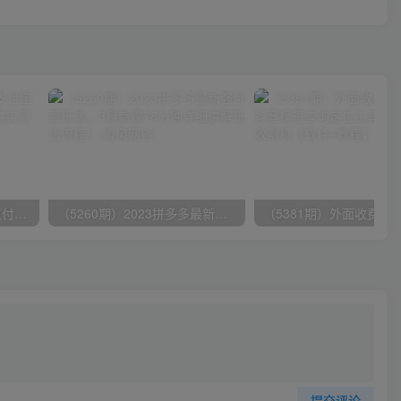
（9934期）24h无人直播支付宝项目，最新带货玩法，纯躺赚实测日入500+
（5260期）2023拼多多最新强付费玩法，3月新课​78分钟详细讲解玩法流程！
提交评论