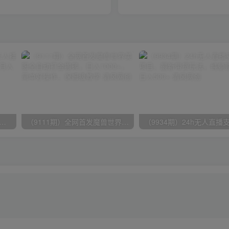
期）2024网易云音乐人挂机项目，单机日入150+，无脑月入5000+
（9111期）全网首发魔兽世界美服全自动打金搬砖，日入1000+，简单好操作，保姆级教学