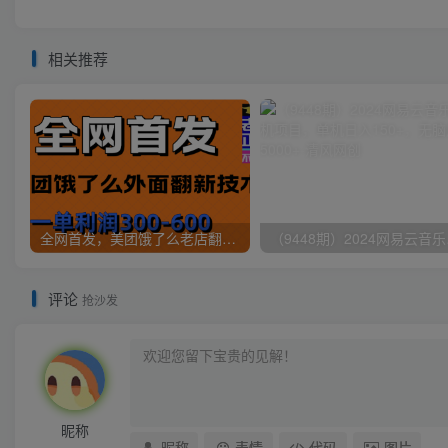
相关推荐
全网首发，美团饿了么老店翻新最新技术，一单利润300-600
（9448
评论
抢沙发
昵称
昵称
表情
代码
图片