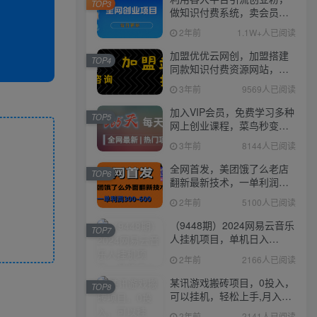
TOP3
做知识付费系统，卖会员，
卖课程，实现日入几百几千
2年前
1.1W+人已阅读
加盟优优云网创，加盟搭建
TOP4
同款知识付费资源网站，实
现长期稳定被动收入~
3年前
9569人已阅读
加入VIP会员，免费学习多种
TOP5
网上创业课程，菜鸟秒变大
神！
3年前
8144人已阅读
全网首发，美团饿了么老店
TOP6
翻新最新技术，一单利润
300-600
2年前
5100人已阅读
（9448期）2024网易云音乐
TOP7
人挂机项目，单机日入
150+，无脑月入5000+
2年前
2166人已阅读
某讯游戏搬砖项目，0投入，
TOP8
可以挂机，轻松上手,月入
3000+上不封顶
2年前
2141人已阅读