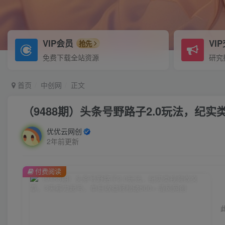
VIP会员
VI
抢先
免费下载全站资源
研究
首页
中创网
正文
（9488期）头条号野路子2.0玩法，纪
优优云网创
2年前更新
付费阅读