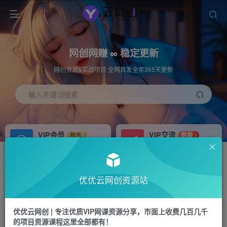
网创网赚 ∞ 稳定更新
网创资源&实战项目 全网首发全年365天更新
输入关键词搜索
VIP会员
VIP交流
抢先
群聊
免费下载全站资源
研究探讨更多创业项目路子。
APP下载
站长加盟
GO
推荐
优优云网创资源站
站长V：hu91275
搭建同款网站，自己当老板
首页
冒泡网
正文
优优云网创 | 专注优质VIP网课资源分享，市面上收费几百几千
的项目资源课程这里全部都有！