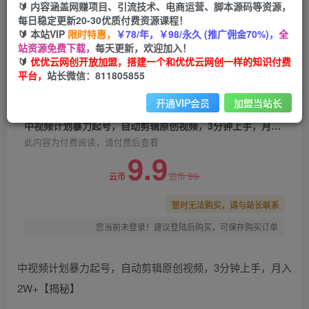
🔰 内容涵盖网赚项目、引流技术、电商运营、脚本源码等资源，
中视频计划暴力起号，自动剪辑原创视频，3分钟
每日稳定更新20-30优质付费资源课程！
上手，月入2W+
🔰 本站VIP
限时特惠，
￥78/年，￥98/永久 (推广佣金70%)，
全
站资源免费下载，
每天更新，欢迎加入！
优优云网创
关注
私信
🔰
优优云网创开放加盟，搭建一个和优优云网创一样的知识付费
2年前发布
平台，
站长微信：811805855
0
1993
160
开通VIP会员
加盟当站长
付费阅读
中视频计划暴力起号，自动剪辑原创视频，3分钟上手，月入2W+
此内容为付费阅读，请付费后查看
9.9
99
云币
云币
暂时无法购买，请与站长联系
您当前未登录！建议登陆后购买，可保存购买订单
中视频计划暴力起号，自动剪辑原创视频，3分钟上手，月入
2W+【揭秘】