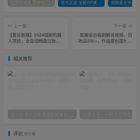
优优云网创【VIP会员专属交流群】
官方正品 全网VIP课程 无损下载~
上一篇
下一篇
【爱豆新媒】2024短剧机器
靠搬运古装剧解说视频，日
人项目，全自动网盘拉新，
收益200+，作品原创度90%
日入1000+
以上，超详细教程
相关推荐
在小红书引流私域卖壁纸每张29元单日最高卖出200张(0-1搭建教程)
价
评论
抢沙发