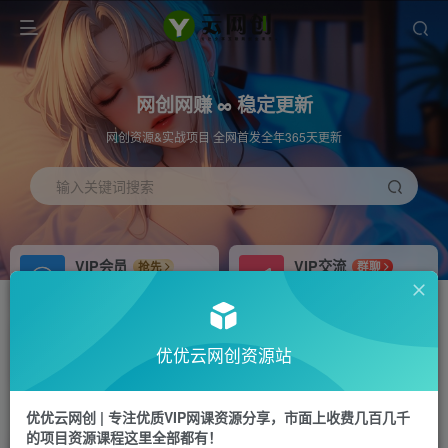
网创网赚 ∞ 稳定更新
网创资源&实战项目 全网首发全年365天更新
输入关键词搜索
VIP会员
VIP交流
抢先
群聊
免费下载全站资源
研究探讨更多创业项目路子。
APP下载
站长加盟
GO
推荐
优优云网创资源站
站长V：hu91275
搭建同款网站，自己当老板
首页
冒泡网
正文
优优云网创 | 专注优质VIP网课资源分享，市面上收费几百几千
的项目资源课程这里全部都有！