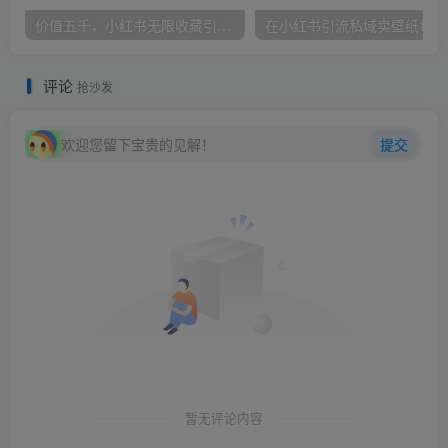
价值五千，小红书无限收藏引流创业粉，附采集协议【揭秘】
在小
评论
抢沙发
欢迎您留下宝贵的见解！
提交
暂无评论内容