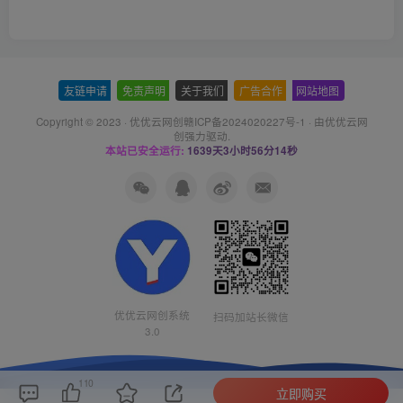
友链申请
-
免责声明
-
关于我们
-
广告合作
-
网站地图
Copyright © 2023 ·
优优云网创赣ICP备2024020227号-1
· 由
优优云网
创
强力驱动.
本站已安全运行:
1639天3小时56分15秒
优优云网创系统
扫码加站长微信
3.0
110
立即购买