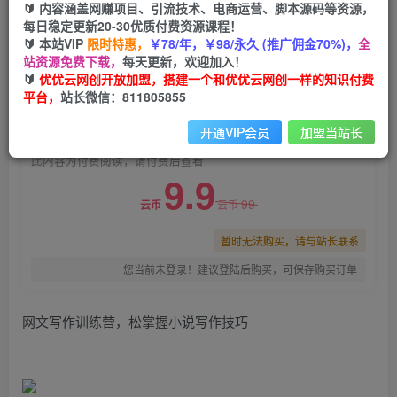
🔰 内容涵盖网赚项目、引流技术、电商运营、脚本源码等资源，
网文写作训练营，松掌握小说写作技巧
每日稳定更新20-30优质付费资源课程！
🔰 本站VIP
限时特惠，
￥78/年，￥98/永久 (推广佣金70%)，
全
优优云网创
关注
私信
站资源免费下载，
每天更新，欢迎加入！
2年前发布
🔰
优优云网创开放加盟，搭建一个和优优云网创一样的知识付费
0
1340
110
平台，
站长微信：811805855
付费阅读
开通VIP会员
加盟当站长
网文写作训练营，松掌握小说写作技巧
此内容为付费阅读，请付费后查看
9.9
99
云币
云币
暂时无法购买，请与站长联系
您当前未登录！建议登陆后购买，可保存购买订单
网文写作训练营，松掌握小说写作技巧