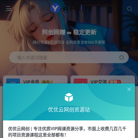
网创网赚 ∞ 稳定更新
网创资源&实战项目 全网首发全年365天更新
输入关键词搜索
VIP会员
VIP交流
抢先
群聊
免费下载全站资源
研究探讨更多创业项目路子。
APP下载
站长加盟
GO
推荐
优优云网创资源站
站长V：hu91275
搭建同款网站，自己当老板
首页
中创网
正文
优优云网创 | 专注优质VIP网课资源分享，市面上收费几百几千
的项目资源课程这里全部都有！