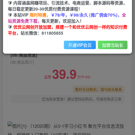
🔰 内容涵盖网赚项目、引流技术、电商运营、脚本源码等资源，
（12020期）从0-1学习小红书 聚光平台信息流投
每日稳定更新20-30优质付费资源课程！
放，保姆级入门教程（12节课）
🔰 本站VIP
限时特惠，
￥78/年，￥98/永久 (推广佣金70%)，
全
站资源免费下载，
每天更新，欢迎加入！
优优云网创
关注
私信
🔰
优优云网创开放加盟，搭建一个和优优云网创一样的知识付费
2年前发布
平台，
站长微信：811805855
0
635
155
开通VIP会员
加盟当站长
付费阅读
已售 52
[db:商品信息]
[db:商品简介]
39.9
99
云币
云币
暂时无法购买，请与站长联系
您当前未登录！建议登陆后购买，可保存购买订单