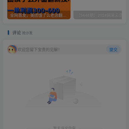
全网首发，美团饿了么老店翻新最新技术，一单利润300-600
（9448期）2024网易云音乐人挂机项
评论
抢沙发
欢迎您留下宝贵的见解！
提交
暂无评论内容