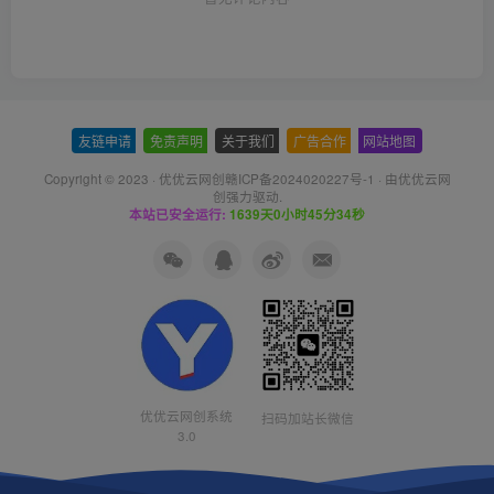
友链申请
-
免责声明
-
关于我们
-
广告合作
-
网站地图
Copyright © 2023 ·
优优云网创赣ICP备2024020227号-1
· 由
优优云网
创
强力驱动.
本站已安全运行:
1639天0小时45分35秒
优优云网创系统
扫码加站长微信
3.0