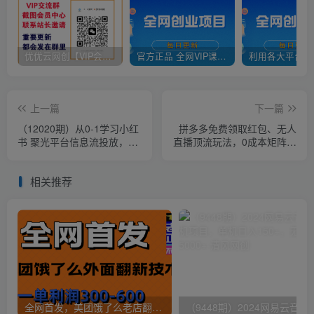
优优云网创【VIP会员专属交流群】
官方正品 全网VIP课程 无损下载~
上一篇
下一篇
（12020期）从0-1学习小红
拼多多免费领取红包、无人
书 聚光平台信息流投放，保
直播顶流玩法，0成本矩阵日
姆级入门教程（12节课）
入2000+
相关推荐
全网首发，美团饿了么老店翻新最新技术，一单利润300-600
（9448期）2024网易云音乐人挂机项