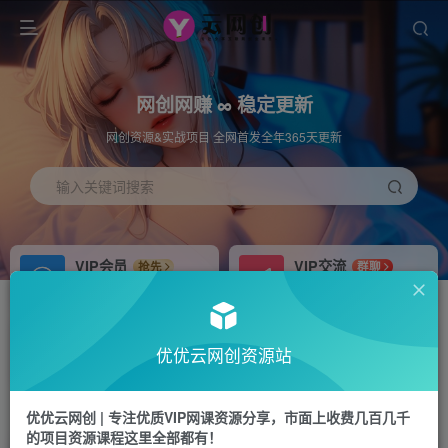
网创网赚 ∞ 稳定更新
网创资源&实战项目 全网首发全年365天更新
输入关键词搜索
VIP会员
VIP交流
抢先
群聊
免费下载全站资源
研究探讨更多创业项目路子。
APP下载
站长加盟
GO
推荐
优优云网创资源站
站长V：hu91275
搭建同款网站，自己当老板
首页
中创网
正文
优优云网创 | 专注优质VIP网课资源分享，市面上收费几百几千
的项目资源课程这里全部都有！