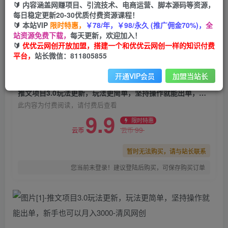
🔰 内容涵盖网赚项目、引流技术、电商运营、脚本源码等资源，
推文项目3.0玩法更新，玩法更简单，坚持操作就
每日稳定更新20-30优质付费资源课程！
能出单，新手也可以月入3000
🔰 本站VIP
限时特惠，
￥78/年，￥98/永久 (推广佣金70%)，
全
站资源免费下载，
每天更新，欢迎加入！
优优云网创
关注
私信
🔰
优优云网创开放加盟，搭建一个和优优云网创一样的知识付费
2年前更新
平台，
站长微信：811805855
0
702
68
开通VIP会员
加盟当站长
付费阅读
推文项目3.0玩法更新，玩法更简单，坚持操作就能出单，新手也可以月入3000
此内容为付费阅读，请付费后查看
9.9
限时特惠
99
云币
云币
暂时无法购买，请与站长联系
您当前未登录！建议登陆后购买，可保存购买订单