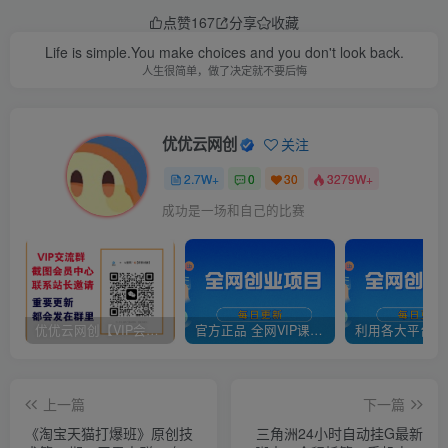
点赞
167
分享
收藏
Life is simple.You make choices and you don't look back.
人生很简单，做了决定就不要后悔
优优云网创
关注
2.7W+
0
30
3279W+
成功是一场和自己的比赛
优优云网创【VIP会员专属交流群】
官方正品 全网VIP课程 无损下载~
上一篇
下一篇
《淘宝天猫打爆班》原创技
三角洲24小时自动挂G最新