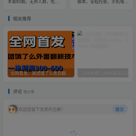
术第82期，无界人群，吃透
脚本，全程托管，手机电脑
无界人群全套原创打法
不限，躺賺日入500+【揭
秘】
相关推荐
全网首发，美团饿了么老店翻新最新技术，一单利润300-600
（9448期）2024网易云音乐人挂机项
评论
抢沙发
欢迎您留下宝贵的见解！
提交