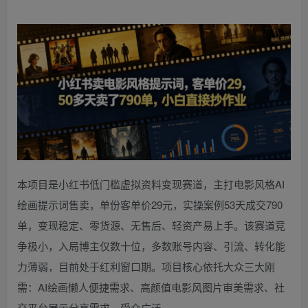
本项目是小红书低门槛虚拟资料变现赛道，主打电影风格AI
绘画提示词售卖，单份客单价29元，实操案例53天成交790
单，变现稳定、零货源、无售后、轻资产易上手。该赛道竞
争极小，入局博主仅数十位，多数账号内容、引流、转化能
力薄弱，目前处于红利窗口期。项目核心依托大众三大刚
需：AI绘画懒人便捷需求、高颜值电影风图片审美需求、社
交平台展示分享需求，受众广泛。