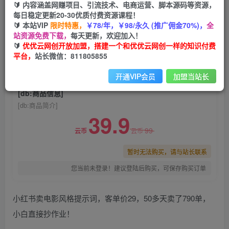
🔰 内容涵盖网赚项目、引流技术、电商运营、脚本源码等资源，
小红书卖电影风格提示词，客单价29，50多天卖
每日稳定更新20-30优质付费资源课程！
了790单，小白直接抄作业！
🔰 本站VIP
限时特惠，
￥78/年，￥98/永久 (推广佣金70%)，
全
站资源免费下载，
每天更新，欢迎加入！
优优云网创
关注
私信
🔰
优优云网创开放加盟，搭建一个和优优云网创一样的知识付费
1个月前发布
平台，
站长微信：811805855
0
1113
167
开通VIP会员
加盟当站长
付费阅读
已售 98
[db:商品信息]
[db:商品简介]
39.9
99
云币
云币
暂时无法购买，请与站长联系
您当前未登录！建议登陆后购买，可保存购买订单
小红书卖电影风格提示词，客单价29，50多天卖了790单，
小白直接抄作业！