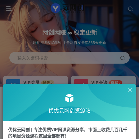
网创网赚 ∞ 稳定更新
网创资源&实战项目 全网首发全年365天更新
输入关键词搜索
VIP会员
VIP交流
抢先
群聊
免费下载全站资源
研究探讨更多创业项目路子。
APP下载
站长加盟
GO
推荐
优优云网创资源站
站长V：hu91275
搭建同款网站，自己当老板
首页
中创网
正文
优优云网创 | 专注优质VIP网课资源分享，市面上收费几百几千
的项目资源课程这里全部都有！