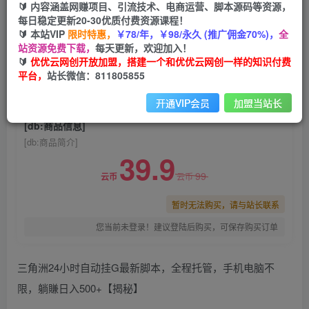
🔰 内容涵盖网赚项目、引流技术、电商运营、脚本源码等资源，
三角洲24小时自动挂G最新脚本，全程托管，手机
每日稳定更新20-30优质付费资源课程！
电脑不限，躺賺日入500+【揭秘】
🔰 本站VIP
限时特惠，
￥78/年，￥98/永久 (推广佣金70%)，
全
站资源免费下载，
每天更新，欢迎加入！
优优云网创
关注
私信
🔰
优优云网创开放加盟，搭建一个和优优云网创一样的知识付费
1个月前发布
平台，
站长微信：811805855
0
970
129
开通VIP会员
加盟当站长
付费阅读
已售 74
[db:商品信息]
[db:商品简介]
39.9
99
云币
云币
暂时无法购买，请与站长联系
您当前未登录！建议登陆后购买，可保存购买订单
三角洲24小时自动挂G最新脚本，全程托管，手机电脑不
限，躺賺日入500+【揭秘】