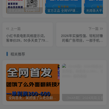
优优云网创【VIP会员专属交流群】
官方正品 全网VIP课程 无损下载~
上一篇
下一篇
小红书卖电影风格提示词，
2026年实操性强、轻松好賺
客单价29，50多天卖了790
的看广告项目，一部手机平
单，小白直接抄作业！
均日入40-50，保底30米
【揭秘】
相关推荐
全网首发，美团饿了么老店翻新最新技术，一单利润300-600
（9448期）2024网易云音乐人挂机项