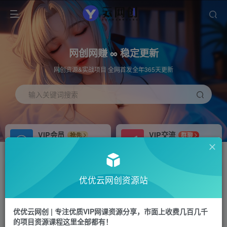
网创网赚 ∞ 稳定更新
网创资源&实战项目 全网首发全年365天更新
输入关键词搜索
VIP会员
VIP交流
抢先
群聊
免费下载全站资源
研究探讨更多创业项目路子。
APP下载
站长加盟
GO
推荐
优优云网创资源站
站长V：hu91275
搭建同款网站，自己当老板
首页
中创网
正文
优优云网创 | 专注优质VIP网课资源分享，市面上收费几百几千
的项目资源课程这里全部都有！