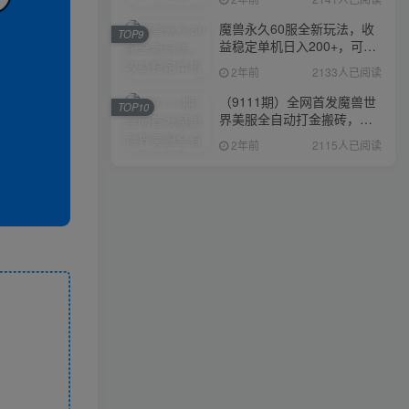
魔兽永久60服全新玩法，收
TOP9
益稳定单机日入200+，可以
多开矩阵操作。
2年前
2133人已阅读
（9111期）全网首发魔兽世
TOP10
界美服全自动打金搬砖，日
入1000+，简单好操作，保
2年前
2115人已阅读
姆级教学