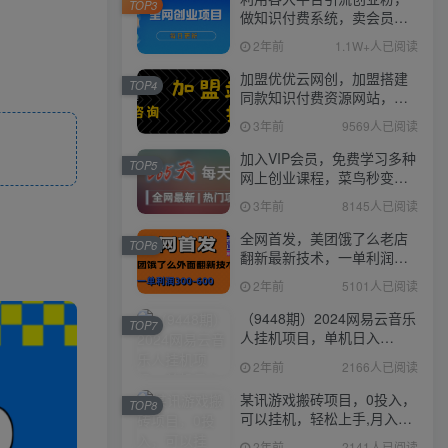
TOP3
做知识付费系统，卖会员，
卖课程，实现日入几百几千
2年前
1.1W+人已阅读
加盟优优云网创，加盟搭建
TOP4
同款知识付费资源网站，实
现长期稳定被动收入~
3年前
9569人已阅读
加入VIP会员，免费学习多种
TOP5
网上创业课程，菜鸟秒变大
神！
3年前
8145人已阅读
全网首发，美团饿了么老店
TOP6
翻新最新技术，一单利润
300-600
2年前
5101人已阅读
（9448期）2024网易云音乐
TOP7
人挂机项目，单机日入
150+，无脑月入5000+
2年前
2166人已阅读
某讯游戏搬砖项目，0投入，
TOP8
可以挂机，轻松上手,月入
3000+上不封顶
2年前
2141人已阅读