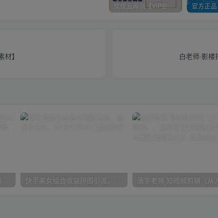
优优云网创【VIP会员专属交流群】
素材】
白老师·影
在小红书引流私域卖壁纸每张29元单日最高卖出200张(0-1搭建教程)
快手美女组合收益拼图引流，创业粉玩法，单日引流50+