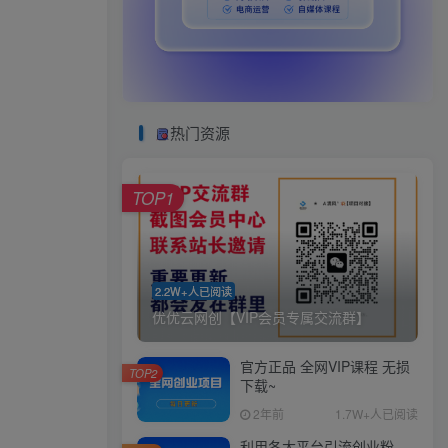
热门资源
TOP1
2.2W+人已阅读
优优云网创【VIP会员专属交流群】
官方正品 全网VIP课程 无损
TOP2
下载~
2年前
1.7W+人已阅读
利用各大平台引流创业粉，