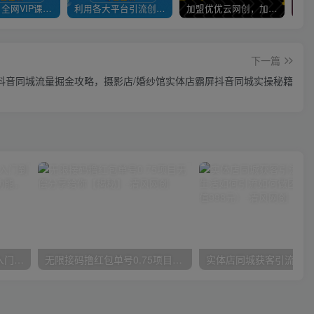
官方正品 全网VIP课程 无损下载~
利用各大平台引流创业粉，做知识付费系统，卖会员，卖课程，实现日入几百几千
加盟优优云网创，加盟搭建同款知识付费资源网站，实现长期稳定被动收入~
下一篇
楼抖音同城流量掘金攻略，摄影店/婚纱馆实体店霸屏抖音同城实操秘籍
唐宇老师·短视频剪辑（从入门到精通），全面掌握剪辑各种功能，轻而易简剪出大片
无限接码撸红包单号0.75项目无偿分享给你【揭秘】