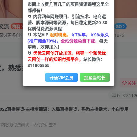
市面上收费几百几千的项目资源课程这里全
部都有！
🔰 内容涵盖网赚项目、引流技术、电商运
营、脚本源码等资源，每日稳定更新20-30
P交流
APP下载
群聊
GO
优质付费资源课程！
🔰 本站VIP
限时特惠，
￥78/年，￥98/永久
探讨更多创业项目路子。
站长V：hu91275
(推广佣金70%)，
全站资源免费下载，
每天
更新，欢迎加入！
🔰
优优云网创开放加盟，搭建一个和优优
云网创一样的知识付费平台，
站长微信：
811805855
带货，熟悉主播话术，小白专用
开通VIP会员
加盟当站长
关注
0
112
2022直播带货-主播培训课：入局直播带货，熟悉主播话术，小白专用
此内容为付费阅读，请付费后查看