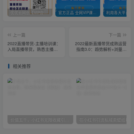
优优云网创【VIP会员专属交流群】
官方正品 全网VIP课程 无损下载~
上一篇
下一篇
2022直播带货-主播培训课：
2022最新直播带货成熟运营
入局直播带货，熟悉主播话
指南3.0：趋势解析+浏量渠
术，小白专用
道+千川投放+私域商城
相关推荐
价值五千，小红书无限收藏引流创业粉，附采集协议【揭秘】
在小