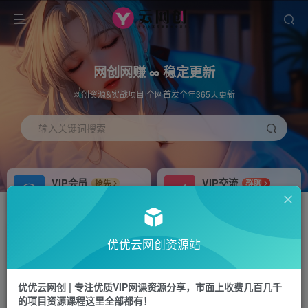
网创网赚 ∞ 稳定更新
网创资源&实战项目 全网首发全年365天更新
输入关键词搜索
VIP会员
VIP交流
抢先
群聊
免费下载全站资源
研究探讨更多创业项目路子。
APP下载
站长加盟
GO
推荐
优优云网创资源站
站长V：hu91275
搭建同款网站，自己当老板
首页
冒泡网
正文
优优云网创 | 专注优质VIP网课资源分享，市面上收费几百几千
的项目资源课程这里全部都有！