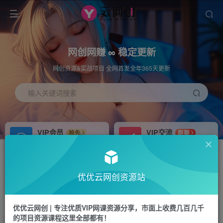
网创网赚 ∞ 稳定更新
网创资源&实战项目 全网首发全年365天更新
输入关键词搜索
VIP会员
VIP交流
抢先
群聊
免费下载全站资源
研究探讨更多创业项目路子。
APP下载
站长加盟
GO
推荐
优优云网创资源站
站长V：hu91275
搭建同款网站，自己当老板
首页
冒泡网
正文
优优云网创 | 专注优质VIP网课资源分享，市面上收费几百几千
的项目资源课程这里全部都有！