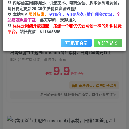
🔰 内容涵盖网赚项目、引流技术、电商运营、脚本源码等资源，
出售圣诞节主题Photoshop设计素材，日赚100美
每日稳定更新20-30优质付费资源课程！
元以上
🔰 本站VIP
限时特惠，
￥78/年，￥98/永久 (推广佣金70%)，
全
站资源免费下载，
每天更新，欢迎加入！
优优云网创
关注
私信
🔰
优优云网创开放加盟，搭建一个和优优云网创一样的知识付费
2年前发布
平台，
站长微信：811805855
0
1259
116
开通VIP会员
加盟当站长
付费阅读
出售圣诞节主题Photoshop设计素材，日赚100美元以上
此内容为付费阅读，请付费后查看
9.9
99
云币
云币
暂时无法购买，请与站长联系
您当前未登录！建议登陆后购买，可保存购买订单