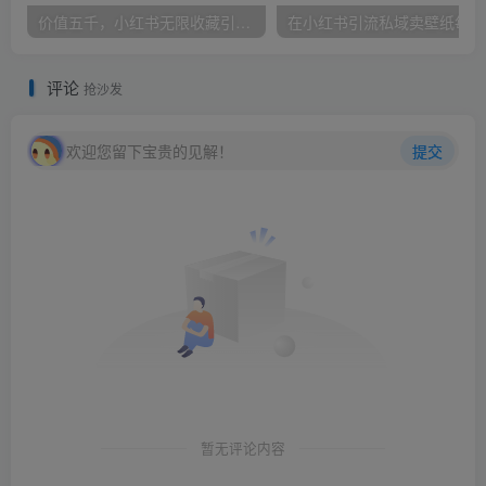
价值五千，小红书无限收藏引流创业粉，附采集协议【揭秘】
在小
评论
抢沙发
欢迎您留下宝贵的见解！
提交
暂无评论内容