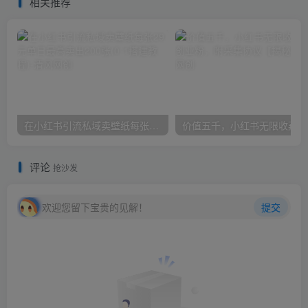
相关推荐
在小红书引流私域卖壁纸每张29元单日最高卖出200张(0-1搭建教程)
价
评论
抢沙发
欢迎您留下宝贵的见解！
提交