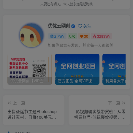
只要还有明天，今天就永远是起跑线
优优云网创
关注
2.7W+
0
30
3283W+
如果你愿意去发现，其实每一天都很美
优优云网创【VIP会员专属交流群】
官方正品 全网VIP课程 无损下载~
上一篇
下一篇
出售圣诞节主题Photoshop
影视剪辑实战带货班：从零
设计素材，日赚100美元以
搭建账号-剪辑爆款视频，轻
上
松上热门