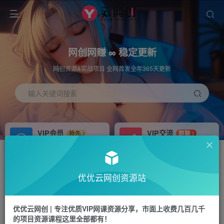
网创网赚 ∞ 稳定更新
网创资源&实战项目 全网首发全年365天更新
输入关键词搜索
VIP会员
VIP交流
抢先
群聊
免费下载全站资源
研究探讨更多创业项目路子。
APP下载
站长加盟
GO
推荐
优优云网创资源站
站长V：hu91275
搭建同款网站，自己当老板
首页
冒泡网
正文
优优云网创 | 专注优质VIP网课资源分享，市面上收费几百几千
的项目资源课程这里全部都有！