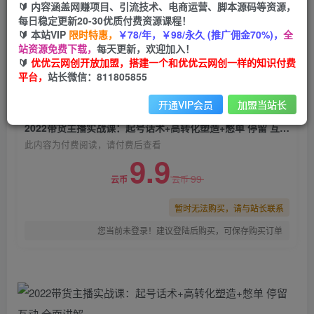
🔰 内容涵盖网赚项目、引流技术、电商运营、脚本源码等资源，
2022带货主播实战课：起号话术+高转化塑造+憋
每日稳定更新20-30优质付费资源课程！
单 停留 互动 全面讲解
🔰 本站VIP
限时特惠，
￥78/年，￥98/永久 (推广佣金70%)，
全
站资源免费下载，
每天更新，欢迎加入！
优优云网创
关注
私信
🔰
优优云网创开放加盟，搭建一个和优优云网创一样的知识付费
2年前发布
平台，
站长微信：811805855
0
713
157
开通VIP会员
加盟当站长
付费阅读
2022带货主播实战课：起号话术+高转化塑造+憋单 停留 互动 全面讲解
此内容为付费阅读，请付费后查看
9.9
99
云币
云币
暂时无法购买，请与站长联系
您当前未登录！建议登陆后购买，可保存购买订单