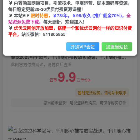
🔰 内容涵盖网赚项目、引流技术、电商运营、脚本源码等资源，
金龙2023科学起号，千川随心推投放实战课，千
每日稳定更新20-30优质付费资源课程！
川随心推正价起号
🔰 本站VIP
限时特惠，
￥78/年，￥98/永久 (推广佣金70%)，
全
站资源免费下载，
每天更新，欢迎加入！
优优云网创
关注
私信
🔰
优优云网创开放加盟，搭建一个和优优云网创一样的知识付费
2年前发布
平台，
站长微信：811805855
0
1948
177
开通VIP会员
加盟当站长
付费阅读
金龙2023科学起号，千川随心推投放实战课，千川随心推正价起号
此内容为付费阅读，请付费后查看
9.9
99
云币
云币
暂时无法购买，请与站长联系
您当前未登录！建议登陆后购买，可保存购买订单