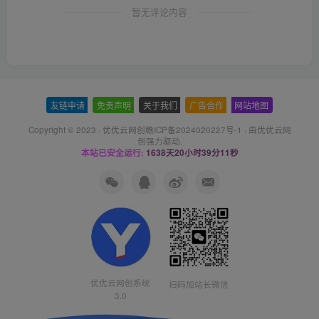
友链申请
-
免责声明
-
关于我们
-
广告合作
-
网站地图
Copyright © 2023 ·
优优云网创赣ICP备2024020227号-1
· 由
优优云网
创
强力驱动.
本站已安全运行:
1638天20小时39分11秒
优优云网创系统
扫码加站长微信
3.0