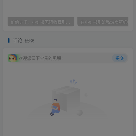
价值五千，小红书无限收藏引流创业粉，附采集协议【揭秘】
在小
评论
抢沙发
欢迎您留下宝贵的见解！
提交
暂无评论内容