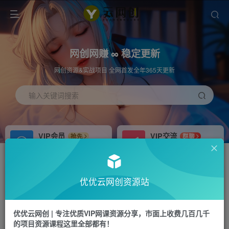
网创网赚 ∞ 稳定更新
网创资源&实战项目 全网首发全年365天更新
输入关键词搜索
VIP会员
VIP交流
抢先
群聊
免费下载全站资源
研究探讨更多创业项目路子。
APP下载
站长加盟
GO
推荐
优优云网创资源站
站长V：hu91275
搭建同款网站，自己当老板
首页
冒泡网
正文
优优云网创 | 专注优质VIP网课资源分享，市面上收费几百几千
的项目资源课程这里全部都有！