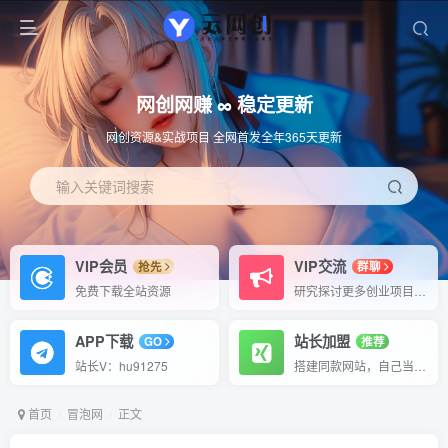
网创网赚 ∞ 稳定更新
网创资源&实战项目 全网首发全年365天更新
输入关键词搜索
VIP会员
VIP交流
抢先
群聊
免费下载全站资源
研究探讨更多创业项目路子。
APP下载
站长加盟
GO
推荐
站长V：hu91275
搭建同款网站，自己当老板
首页
冒泡网
正文