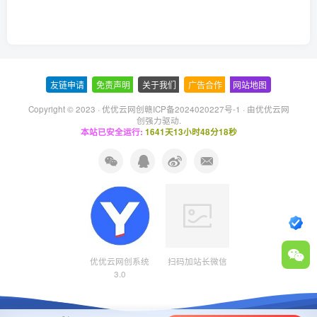
友链申请
-
免责声明
-
关于我们
-
广告合作
-
网站地图
Copyright © 2023 ·
优优云网创赣ICP备2024020227号-1
· 由
优优云网
创
强力驱动.
本站已安全运行:
1641天13小时48分18秒
优优云网创系统
扫码加站长微信
3.0