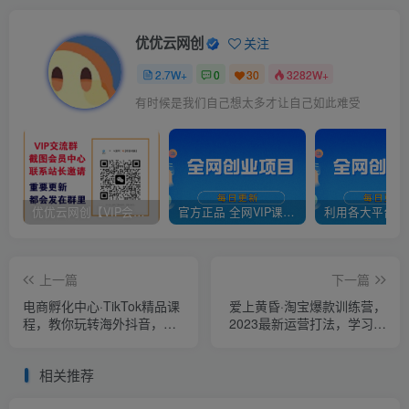
优优云网创
关注
2.7W+
0
30
3282W+
有时候是我们自己想太多才让自己如此难受
优优云网创【VIP会员专属交流群】
官方正品 全网VIP课程 无损下载~
上一篇
下一篇
电商孵化中心·TikTok精品课
爱上黄昏·淘宝爆款训练营，
程，教你玩转海外抖音，低
2023最新运营打法，学习爆
成本创业，带您从0开始玩转
款思维，实现利润增长
TikTok
相关推荐