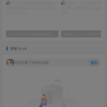
在小红书引流私域卖壁纸每张29元单日最高卖出200张(0-1搭建教程)
价
评论
抢沙发
欢迎您留下宝贵的见解！
提交