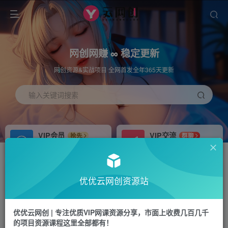
网创网赚 ∞ 稳定更新
网创资源&实战项目 全网首发全年365天更新
输入关键词搜索
VIP会员
VIP交流
抢先
群聊
免费下载全站资源
研究探讨更多创业项目路子。
APP下载
站长加盟
GO
推荐
优优云网创资源站
站长V：hu91275
搭建同款网站，自己当老板
首页
冒泡网
正文
优优云网创 | 专注优质VIP网课资源分享，市面上收费几百几千
的项目资源课程这里全部都有！