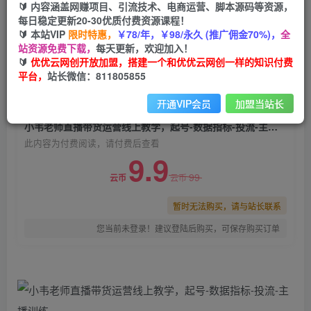
🔰 内容涵盖网赚项目、引流技术、电商运营、脚本源码等资源，
小韦老师直播带货运营线上教学，起号-数据指标-
每日稳定更新20-30优质付费资源课程！
投流-主播训练
🔰 本站VIP
限时特惠，
￥78/年，￥98/永久 (推广佣金70%)，
全
站资源免费下载，
每天更新，欢迎加入！
优优云网创
关注
私信
🔰
优优云网创开放加盟，搭建一个和优优云网创一样的知识付费
2年前发布
平台，
站长微信：811805855
0
1271
72
开通VIP会员
加盟当站长
付费阅读
小韦老师直播带货运营线上教学，起号-数据指标-投流-主播训练
此内容为付费阅读，请付费后查看
9.9
99
云币
云币
暂时无法购买，请与站长联系
您当前未登录！建议登陆后购买，可保存购买订单