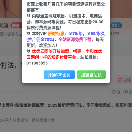
市面上收费几百几千的项目资源课程这里全
部都有！
🔰 内容涵盖网赚项目、引流技术、电商运
营、脚本源码等资源，每日稳定更新20-30
P交流
APP下载
群聊
GO
优质付费资源课程！
🔰 本站VIP
限时特惠，
￥78/年，￥98/永久
探讨更多创业项目路子。
站长V：hu91275
(推广佣金70%)，
全站资源免费下载，
每天
更新，欢迎加入！
🔰
优优云网创开放加盟，搭建一个和优优
云网创一样的知识付费平台，
站长微信：
811805855
运营打法，学习爆款思维，实现利润增长
开通VIP会员
加盟当站长
关注
0
6
爱上黄昏·淘宝爆款训练营，2023最新运营打法，学习爆款思维，实现利
此内容为付费阅读，请付费后查看