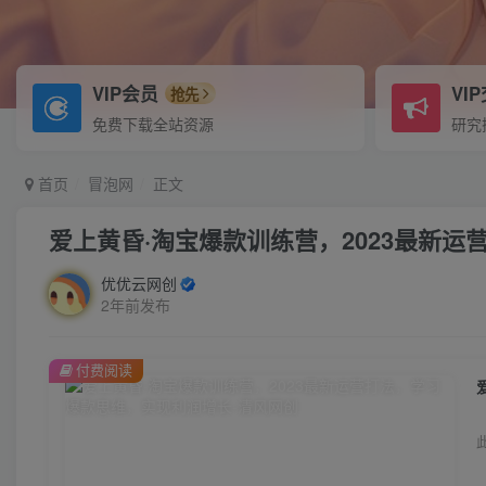
VIP会员
VI
抢先
免费下载全站资源
研究
首页
冒泡网
正文
爱上黄昏·淘宝爆款训练营，2023最新
优优云网创
2年前发布
付费阅读