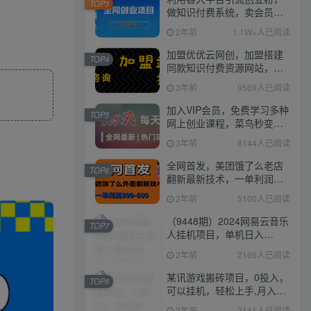
TOP3
做知识付费系统，卖会员，
卖课程，实现日入几百几千
2年前
1.1W+人已阅读
加盟优优云网创，加盟搭建
TOP4
同款知识付费资源网站，实
现长期稳定被动收入~
3年前
9569人已阅读
加入VIP会员，免费学习多种
TOP5
网上创业课程，菜鸟秒变大
神！
3年前
8144人已阅读
全网首发，美团饿了么老店
TOP6
翻新最新技术，一单利润
300-600
2年前
5100人已阅读
（9448期）2024网易云音乐
TOP7
人挂机项目，单机日入
150+，无脑月入5000+
2年前
2166人已阅读
某讯游戏搬砖项目，0投入，
TOP8
可以挂机，轻松上手,月入
3000+上不封顶
2年前
2141人已阅读