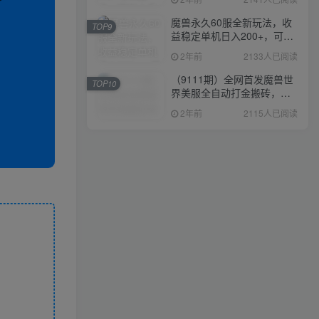
魔兽永久60服全新玩法，收
TOP9
益稳定单机日入200+，可以
多开矩阵操作。
2年前
2133人已阅读
（9111期）全网首发魔兽世
TOP10
界美服全自动打金搬砖，日
入1000+，简单好操作，保
2年前
2115人已阅读
姆级教学