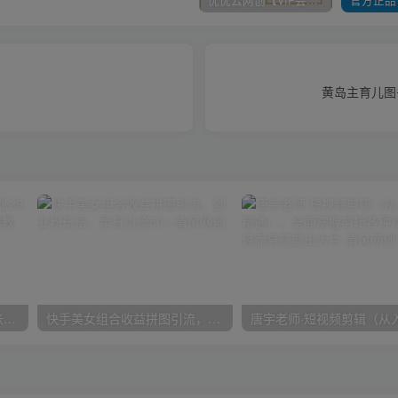
黄岛主育儿图
在小红书引流私域卖壁纸每张29元单日最高卖出200张(0-1搭建教程)
快手美女组合收益拼图引流，创业粉玩法，单日引流50+