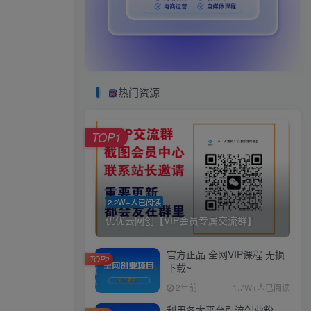
热门资源
TOP1
2.2W+人已阅读
优优云网创【VIP会员专属交流群】
官方正品 全网VIP课程 无损
TOP2
下载~
2年前
1.7W+人已阅读
利用各大平台引流创业粉，