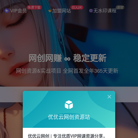
免费下载
日入2K
加盟
VIP会员
加盟网站
无水印课程
网创网赚 ∞ 稳定更新
网创资源&实战项目 全网首发全年365天更新
引流
抖音
直播
电商
剪辑
小红书
优优云网创资源站
优优云网创 | 专注优质VIP网课资源分享，