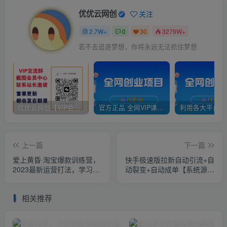
优优云网创
关注
2.7W+
0
30
3279W+
若不去追逐梦想，你将永远无法抓住梦想
优优云网创【VIP会员专属交流群】
官方正品 全网VIP课程 无损下载~
上一篇
下一篇
爱上黄昏·淘宝爆款训练营，
快手极速版拉新自动引流+自
2023最新运营打法，学习爆
动裂变+自动成单【系统源码
款思维，实现利润增长
+搭建教程】
相关推荐