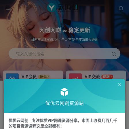
网创网赚 ∞ 稳定更新
网创资源&实战项目 全网首发全年365天更新
输入关键词搜索
VIP会员
VIP交流
抢先
群聊
免费下载全站资源
研究探讨更多创业项目路子。
APP下载
站长加盟
GO
推荐
优优云网创资源站
站长V：hu91275
搭建同款网站，自己当老板
首页
冒泡网
正文
优优云网创 | 专注优质VIP网课资源分享，市面上收费几百几千
的项目资源课程这里全部都有！