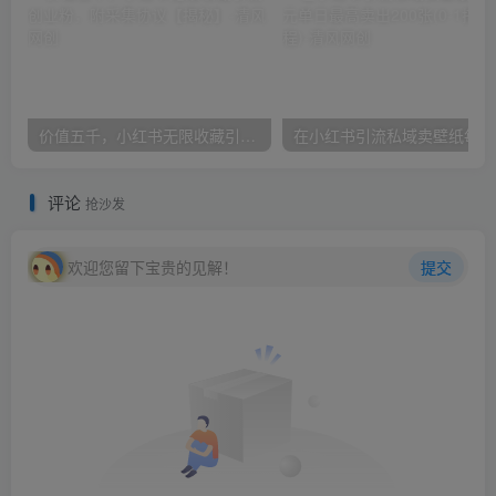
价值五千，小红书无限收藏引流创业粉，附采集协议【揭秘】
在小
评论
抢沙发
欢迎您留下宝贵的见解！
提交