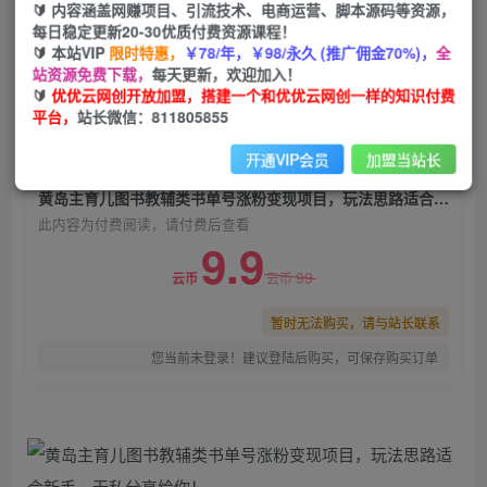
🔰 内容涵盖网赚项目、引流技术、电商运营、脚本源码等资源，
黄岛主育儿图书教辅类书单号涨粉变现项目，玩法
每日稳定更新20-30优质付费资源课程！
思路适合新手，无私分享给你！
🔰 本站VIP
限时特惠，
￥78/年，￥98/永久 (推广佣金70%)，
全
站资源免费下载，
每天更新，欢迎加入！
优优云网创
关注
私信
🔰
优优云网创开放加盟，搭建一个和优优云网创一样的知识付费
2年前发布
平台，
站长微信：811805855
0
851
52
开通VIP会员
加盟当站长
付费阅读
黄岛主育儿图书教辅类书单号涨粉变现项目，玩法思路适合新手，无私分享给你！
此内容为付费阅读，请付费后查看
9.9
99
云币
云币
暂时无法购买，请与站长联系
您当前未登录！建议登陆后购买，可保存购买订单